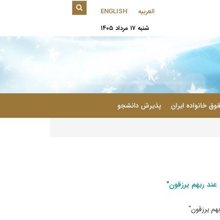
العربیه
ENGLISH
شنبه ۱۷ مرداد ۱۴۰۵
|
وق خانواده ایران
پذیرش دانشجو
 عند ربهم یرزقون"
بهم یرزقون"