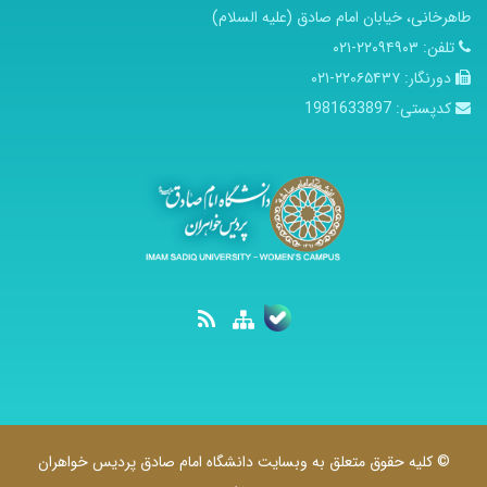
طاهرخانی، خیابان امام صادق (علیه السلام)
تلفن:
۲۲۰۹۴۹۰۳-۰۲۱
دورنگار:
۲۲۰۶۵۴۳۷-۰۲۱
کدپستی:
1981633897
© کلیه حقوق متعلق به وبسایت دانشگاه امام صادق پردیس خواهران