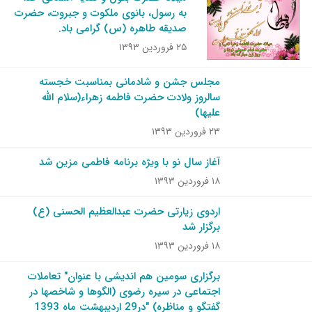
به رسول، بانوی ملکوت و جبروت، حضرت
صدیقه طاهره (س) گرامی باد.
۲۵ فروردین ۱۳۹۳
مجلس جشن و شادمانی بمناسبت خجسته
سالروز ولادت حضرت فاطمه زهراء(سلام الله
علیها)
۲۳ فروردین ۱۳۹۳
آغاز سال نو با ویژه برنامه فاطمی مزین شد
۱۸ فروردین ۱۳۹۳
اردوی زیارتی حضرت عبدالعظیم الحسنی (ع)
برگزار شد
۱۸ فروردین ۱۳۹۳
برگزاری سومین هم اندیشی با عنوان" تعاملات
اجتماعی در سیره رضوی (الگوها و شاخصها در
گفتگو و مناظره) "در29 اردیبهشت ماه 1393