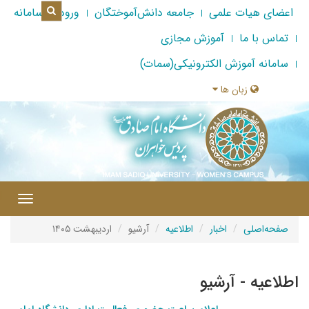
اعضای هیات علمی
جامعه دانش‌آموختگان
ورود به سامانه
تماس با ما
آموزش مجازی
سامانه آموزش الکترونیکی(سمات)
زبان ها
|
Toggle
gation
صفحه‌اصلی
اخبار
اطلاعیه
آرشیو
اردیبهشت ۱۴۰۵
اطلاعیه - آرشیو