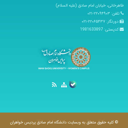
طاهرخانی، خیابان امام صادق (علیه السلام)
تلفن:
۲۲۰۹۴۹۰۳-۰۲۱
دورنگار:
۲۲۰۶۵۴۳۷-۰۲۱
کدپستی:
1981633897
© کلیه حقوق متعلق به وبسایت دانشگاه امام صادق پردیس خواهران