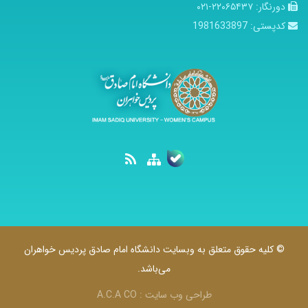
دورنگار:
۲۲۰۶۵۴۳۷-۰۲۱
کدپستی:
1981633897
© کلیه حقوق متعلق به وبسایت دانشگاه امام صادق پردیس خواهران
می‌باشد.
طراحی وب سایت :
A.C.A CO