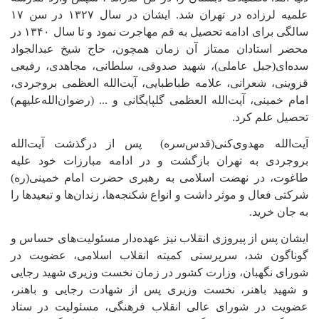
علمیه لرزاده در تهران شد. ایشان در سال ۱۳۲۷ در سن ۱۷
سالگی برای ادامه تحصیل به قم مهاجرت نمود و تا سال ۱۳۴۰ در
محضر استادان ممتاز آن زمان همچون، حاج شیخ عبدالجواد
سده‌ای(جبل عاملی)، شهید صدوقی، سلطانی، مجاهدی، رفیعی
قزوینی، شعرانی، علامه طباطبایی، آیت‌الله العظمی بروجردی،
امام خمینی، آیت‌الله العظمی گلپایگانی و ... (رضوان‌الله‌علیهم)
تحصیل علم کرد.
آیت‌الله مهدوی‌کنی(قدس‌سره)
پس از درگذشت آیت‌الله
بروجردی به تهران بازگشت و در ادامه مبارزات خود علیه
طاغوت، در نهضت اسلامی به رهبری حضرت امام خمینی(ره)
شرکتی فعال و موثر داشت و انواع شکنجه‌ها، زندان‌ها و تبعیدها را
به جان خرید.
ایشان پس از پیروزی انقلاب نیز عهده‌دار مسئولیت‌های حساس و
گوناگون شد، سرپرستی کمیته انقلاب اسلامی، عضویت در
شورای نگهبان، وزارت کشور در زمان نخست وزیری شهید رجایی
و شهید باهنر، نخست وزیری پس از شهادت رجایی و باهنر،
عضویت در شورای عالی انقلاب فرهنگی، مسئولیت در ستاد