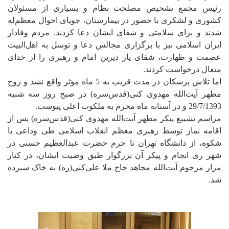
رئیس مجمع تشخیص مصلحت نظام و بسیاری از مسئولان
کشوری و لشکری با حضور در بیمارستان، جویای احوال معظم‌له
شدند و برای سلامتی و شفای ایشان دعا کردند. مردم وفادار
ایران اسلامی نیز با برگزاری مجالس دعا و توسل به اهل‌البیت
عصمت و طهارت، شفای یار دیرین امام و رهبری را از خدای
متعال درخواست کردند.
اما تلاش پزشکان در مدت قریب به 5 ماه مؤثر واقع نشد و روح
مطهر آیت‌الله مهدوی کنی(قدس‌سره) در صبح روز سه شنبه
29/7/1393 و در آستانه ماه محرم به ملکوت اعلی پیوست.
مراسم تشییع پیکر مطهر آیت‌الله مهدوی کنی(قدس‌سره) پس از
اقامه نماز توسط رهبری معظم انقلاب اسلامی طی وداعی با
شکوه، از دانشگاه تهران تا حرم حضرت عبدالعظیم حسنی در
شهر ری انجام و پیکر آن بزرگوار طبق وصیت ایشان، در کنار
مزار مرحوم آیت‌الله مجاهد حاج ملا علی‌کنی(ره) به خاک سپرده
شد.