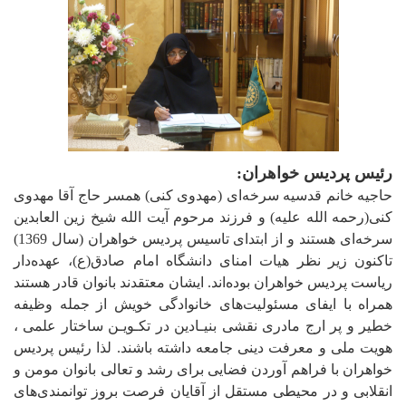
رئیس پردیس خواهران:
حاجیه خانم قدسیه سرخه‌ای (مهدوی کنی) همسر حاج آقا مهدوی
کنی(رحمه الله علیه) و فرزند مرحوم آیت الله شیخ زین العابدین
سرخه‌ای هستند و از ابتدای تاسیس پردیس خواهران (سال 1369)
تاکنون زیر نظر هیات امنای دانشگاه امام صادق(ع)، عهده‌دار
ریاست پردیس خواهران بوده‌اند. ایشان معتقدند بانوان قادر هستند
همراه با ایفای مسئولیت‌های خانوادگی خویش از جمله وظیفه
خطیر و پر ارج مادری نقشی بنیـادین در تکـویـن ساختار علمی ،
هویت ملی و معرفت دینی جامعه داشته باشند. لذا رئیس پردیس
خواهران با فراهم آوردن فضایی برای رشد و تعالی بانوان مومن و
انقلابی و در محیطی مستقل از آقایان فرصت بروز توانمندی‌های