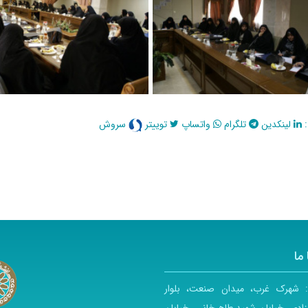
:
لینکدین
تلگرام
واتساپ
توییتر
سروش
ما
:
شهرک غرب، میدان صنعت، بلوار