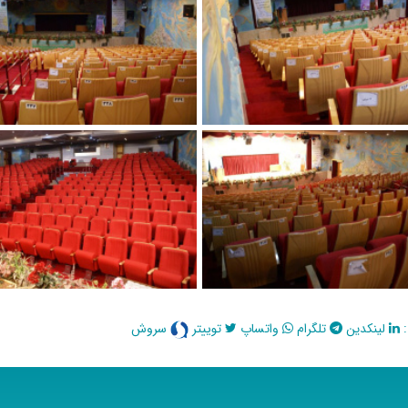
:
لینکدین
تلگرام
واتساپ
توییتر
سروش