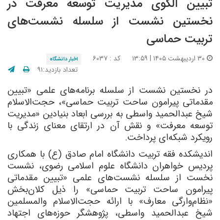
تبیین الگوی مدیریت توسعه معرفت در
نخستین نشست از سلسله نشست‌های
تربیت حماسی
۳۰ اردیبهشت ۱۴۰۵ | ۱۳:۵۹
کد : ۶۰۳۷
اخبار دانشگاه
تعداد بازدید:۹۱
در نخستین نشست از سلسله برنامه‌های علمی «تبیین
مقدماتی پیرامون ساحت تربیت حماسی»، حجت‌الاسلام
شیخ عبدالحمید واسطی به بررسی ابعاد بنیادین «مدیریت
توسعه معرفت» و نقش آن در ارتقای معنای زندگی با
رویکرد شبکه‌ای پرداخت
.
اندیشکده فقه تربیت دانشگاه امام صادق (ع) با همکاری
پردیس خواهران دانشگاه علوم اسلامی رضوی، نشست
نخست از سلسله نشست‌های علمی «تبیین مقدماتی
پیرامون ساحت تربیت حماسی» را ذیل کلان‌بخش
«نظام‌وارگی معارف» با ارائه حجت‌الاسلام والمسلمین
شیخ عبدالحمید واسطی، پژوهشگر حوزه‌های اجتهاد