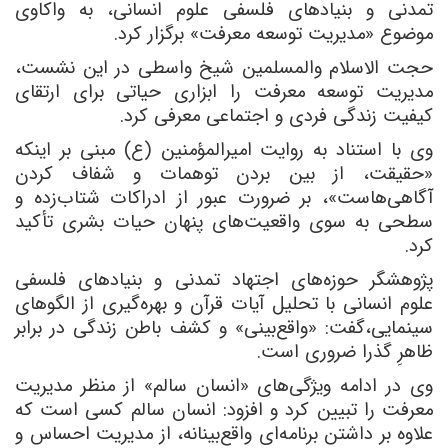
تمدنی و بنیادهای فلسفی علوم انسانی، به واکاوی
موضوع «مدیریت توسعه معرفت» برگزار کرد
.
حجت الاسلام والمسلمین شیخ واسطی در این نشست،
مدیریت توسعه معرفت را ابزاری حیاتی برای ارتقای
کیفیت زندگی فردی و اجتماعی معرفی کرد
.
وی با استناد به روایت امیرالمؤمنین (ع) مبنی بر اینکه
«حقیقت، از بین بردن توهمات و شفاف کردن
آگاهی‌هاست»، بر ضرورت عبور از ادراکات شتاب‌زده و
سطحی به سوی واقعیت‌های پنهان حیات بشری تأکید
کرد
.
پژوهشگر حوزه‌های اجتهاد تمدنی و بنیادهای فلسفی
علوم انسانی با تحلیل آیات قرآن و بهره‌گیری از الگوهای
سینمایی،گفت: «واقع‌بینی» و کشف باطن زندگی در برابر
ظاهرِ گذرا ضروری است
.
وی در ادامه ویژگی‌های «انسان سالم» از منظر مدیریت
معرفت را تبیین کرد و افزود: انسان سالم کسی است که
علاوه بر داشتن برنامه‌ای واقع‌بینانه، از مدیریت احساس و