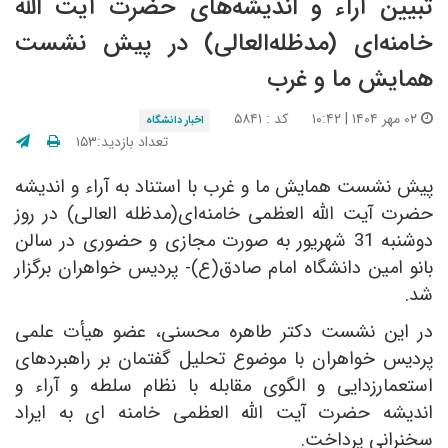
تبیین آراء و اندیشه‌های حضرت آیت الله
خامنه‌ای (مدظله‌العالی) در پیش نشست
همایش ما و غرب
۰۲ مهر ۱۴۰۴ | ۱۰:۴۲
کد : ۵۸۴۱
اخبار دانشگاه
تعداد بازدید:۱۵۳
پیش نشست همایش ما و غرب با استناد به آراء و اندیشه
حضرت آیت الله العظمی خامنه‌ای(مدظله العالی) در روز
دوشنبه 31 شهریور به صورت مجازی و حضوری در سالن
بانو امین دانشگاه امام صادق(ع)- پردیس خواهران برگزار
شد.
در این نشست دکتر طاهره محسنی، عضو هیأت علمی
پردیس خواهران با موضوع تحلیل گفتمان بر راهبردهای
استعمارزدایی و الگوی مقابله با نظام سلطه و آراء و
اندیشه حضرت آیت الله العظمی خامنه ای به ایراد
سخنرانی پرداخت.