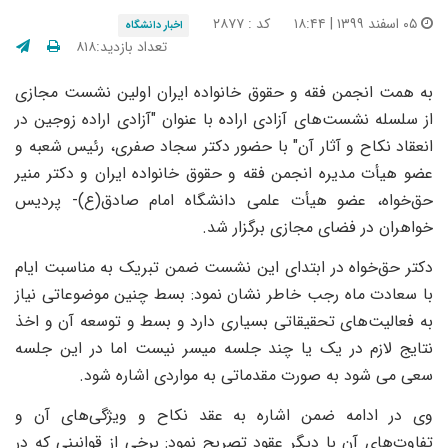
۰۵ اسفند ۱۳۹۹ | ۱۸:۴۴
کد : ۲۸۷۷
اخبار دانشگاه
تعداد بازدید:۸۱۸
به همت انجمن فقه و حقوق خانواده ایران اولین نشست مجازی
از سلسله نشست‌های آزادی اراده با عنوان "آزادی اراده زوجین در
انعقاد نکاح و آثار آن" با حضور دکتر سجاد صفری، رئیس شعبه و
عضو هیأت مدیره انجمن فقه و حقوق خانواده ایران و دکتر منیر
حق‌خواه، عضو هیأت علمی دانشگاه امام صادق(ع)- پردیس
خواهران در فضای مجازی برگزار شد.
دکتر حق‌خواه در ابتدای این نشست ضمن تبریک به مناسبت ایام
با سعادت ماه رجب خاطر نشان نمود: بسط چنین موضوعاتی نیاز
به فعالیت‌های تحقیقاتی بسیاری دارد و بسط و توسعه آن و اخذ
نتایج لازم در یک یا چند جلسه میسر نیست اما در این جلسه
سعی می شود به صورت مقدماتی به مواردی اشاره شود.
وی در ادامه ضمن اشاره به عقد نکاح و ویژگی‌های آن و
تفاوت‌های آن با دیگر عقود تصریح نمود: برخی از قوانینی که در