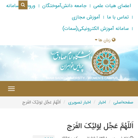
اعضای هیات علمی
جامعه دانش‌آموختگان
ورود به سامانه
تماس با ما
آموزش مجازی
سامانه آموزش الکترونیکی(سمات)
زبان ها
|
Toggle
gation
صفحه‌اصلی
اخبار
اخبار تصویری
اَللّهُمَّ عَجِّل لِوَلیِّکَ الفَرَج
اَللّهُمَّ عَجِّل لِوَلیِّکَ الفَرَج